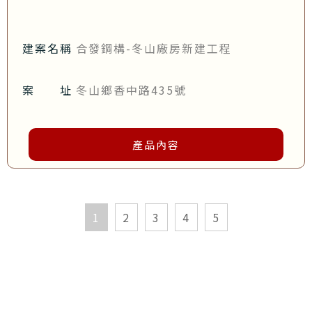
建案名稱
合發鋼構-冬山廠房新建工程
案 址
冬山鄉香中路435號
產品內容
1
2
3
4
5