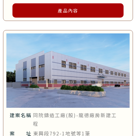
產品內容
建案名稱
同院鑄造工廠(股)-龍德廠房新建工
程
案 址
東興段792-1地號等1筆