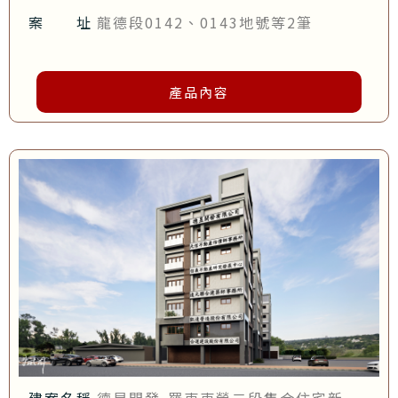
案 址
龍德段0142、0143地號等2筆
產品內容
建案名稱
德昱開發-羅東東榮二段集合住宅新