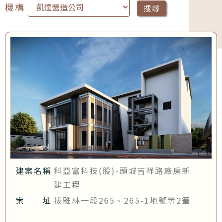
機構
搜尋
建案名稱
科亞富科技(股)-頭城吉祥路廠房新
建工程
案 址
拔雅林一段265、265-1地號等2筆